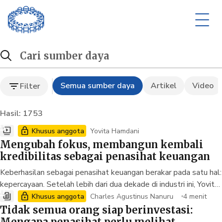
Hasil Pencarian
Cari sumber daya
Semua sumber daya
Artikel
Video
Filter
Hasil: 1753
Khusus anggota
Yovita Hamdani
Mengubah fokus, membangun kembali
kredibilitas sebagai penasihat keuangan
Keberhasilan
sebagai
penasihat
keuangan
berakar
pada
satu
hal
:
kepercayaan
.
Setelah
lebih
dari
dua
dekade
di
industri
ini
,
Yovita
Hamdani
kembali
fokus
mendampingi
nasabah
secara
langsung
Khusus anggota
Charles Agustinus Nanuru
4 menit
dan
membangun
kembali
kebiasaan
dasar
sebagai
penasihat
Tidak semua orang siap berinvestasi:
keuangan
.
Melalui
konsistensi
,
integritas
, dan
kemauan
untuk
Mengapa penasihat perlu melihat