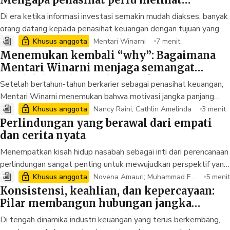
terus
belajar
,
ia
percaya
bahwa
hubungan
jangka
panjang
service
gambaran keuangan secara utuh
Di era ketika informasi investasi semakin mudah diakses, banyak
mindset
adalah
fondasi
untuk
membantu
nasabah
mengambil
orang datang kepada penasihat keuangan dengan tujuan yang
keputusan
finansial
dengan
lebih
yakin
.
sangat spesifik: mencari cara untuk mengembangkan aset dan
Khusus anggota
Mentari Winarni
7 menit
mencapai target keuangan lebih cepat. Namun bagi Charles
Menemukan kembali “why”: Bagaimana
Agustinus Nanuru, yang telah delapan kali meraih kualifikasi
Mentari Winarni menjaga semangat
sebagai anggota MDRT secara berturut-turut, pertanyaan yang
setelah bertahun-tahun berkarier
Setelah
bertahun-tahun
berkarier
sebagai
penasihat
keuangan
,
paling penting bukanlah instrumen investasi apa yang akan
Mentari Winarni
menemukan
bahwa
motivasi
jangka
panjang
dipilih nasabah. Pertanyaan yang lebih penting adalah: apakah
tidak
lagi
datang
dari
target
semata
.
Baginya
,
semangat
untuk
Khusus anggota
Nancy Raini; Cathlin Amelinda
3 menit
mereka benar-benar siap untuk berinvestasi?
terus
bertumbuh
berasal
dari
dampak
nyata
yang
dapat
ia
Perlindungan yang berawal dari empati
berikan
kepada
nasabah
dan
keluarga
mereka
.
dan cerita nyata
Menempatkan kisah hidup nasabah sebagai inti dari perencanaan
perlindungan sangat penting untuk mewujudkan perspektif yang
lebih berpusat pada manusia dalam perencanaan keuangan.
Khusus anggota
Novena Amauri; Muhammad Fa
5 menit
tkhul
Anggota MDRT, Nancy Raini dan Cathlin Amelinda,
Konsistensi, keahlian, dan kepercayaan:
membagikan bagaimana empati, pemahaman mendalam, dan
Pilar membangun hubungan jangka
pengalaman pribadi membentuk solusi yang lebih relevan,
panjang dengan nasabah
Di tengah dinamika industri keuangan yang terus berkembang,
bermakna, dan berdampak jangka panjang bagi nasabah.