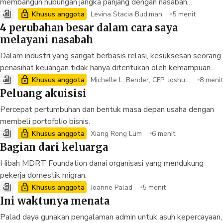
membangun hubungan jangka panjang dengan nasabah
membutuhkan lebih dari sekadar layanan yang baik. Dibutuhkan
Khusus anggota
Levina Stacia Budiman
5 menit
disiplin, konsistensi, serta komitmen untuk terus
4 perubahan besar dalam cara saya
mengembangkan keahlian. Novena Amauri dan Muhammad
melayani nasabah
Fatkhul, membagikan bagaimana pendekatan berbasis proses,
Dalam industri yang sangat berbasis relasi, kesuksesan seorang
pengelolaan waktu, dan pengembangan diri menjadi fondasi
penasihat keuangan tidak hanya ditentukan oleh kemampuan
dalam membangun praktik advisori yang berkelanjutan dan
teknis, tetapi juga oleh bagaimana ia memahami dan melayani
Khusus anggota
Michelle L. Bender, CFP; Joshua
8 menit
berorientasi pada kepercayaan jangka panjang.
John McWilliam, CFP, FMA; Hel
nasabahnya. Levina Stacia Budiman, membagikan tantangan
Peluang akuisisi
en Jayne West, APFS
nyata yang sempat menghambat pertumbuhan praktiknya, serta
Percepat pertumbuhan dan bentuk masa depan usaha dengan
empat perubahan utama yang mengubah pendekatannya,
membeli portofolio bisnis.
meningkatkan kepercayaan nasabah, dan mendukung
Khusus anggota
Xiang Rong Lum
6 menit
perjalanannya meraih kualifikasi tersebut.
Bagian dari keluarga
Hibah MDRT Foundation danai organisasi yang mendukung
pekerja domestik migran.
Khusus anggota
Joanne Palad
5 menit
Ini waktunya menata
Palad daya gunakan pengalaman admin untuk asuh kepercayaan,