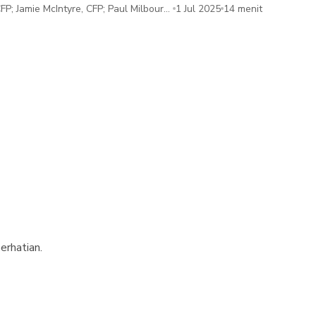
CFP; Jamie McIntyre, CFP; Paul Milbourn
1 Jul 2025
14 menit
 ChFC
erhatian.