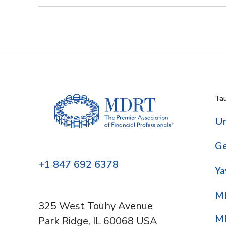
Ta
Un
G
+1 847 692 6378
Y
M
325 West Touhy Avenue
MD
Park Ridge, IL 60068 USA