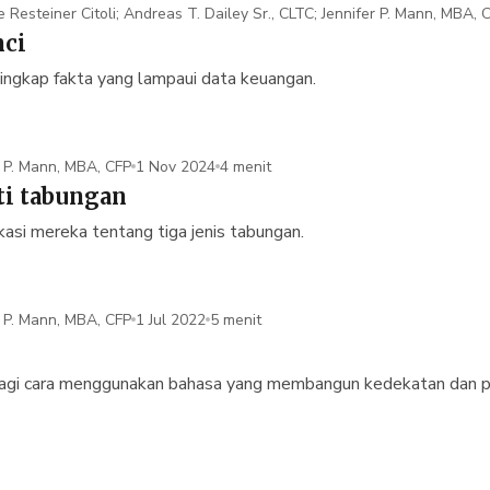
e Resteiner Citoli; Andreas T. Dailey Sr., CLTC; Jennifer P. Mann, MBA, 
en Stickney; Joseph Tan, ChFC, CLU; Kerry Therese Wallingford, RICP,
nci
 singkap fakta yang lampaui data keuangan.
r P. Mann, MBA, CFP
1 Nov 2024
4 menit
ti tabungan
si mereka tentang tiga jenis tabungan.
r P. Mann, MBA, CFP
1 Jul 2022
5 menit
bagi cara menggunakan bahasa yang membangun kedekatan dan p