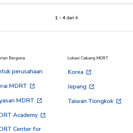
1 - 4
dari 4
utan Berguna
Lokasi Cabang MDRT
tuk perusahaan
Korea
erai MDRT
Jepang
ayasan MDRT
Taiwan Tiongkok
DRT Academy
RT Center for