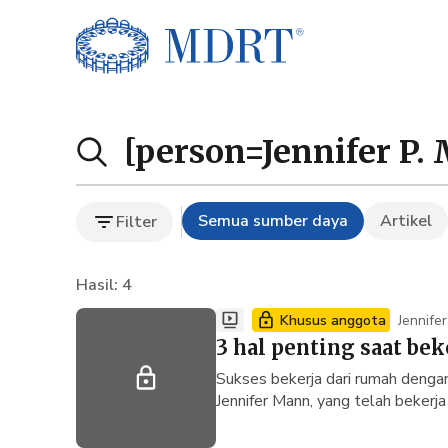
Hasil Pencarian
Cari sumber daya
Semua sumber daya
Artikel
Filter
Hasil: 4
Khusus anggota
Jennife
3 hal penting saat bek
Sukses bekerja dari rumah dengan
Jennifer Mann, yang telah bekerj