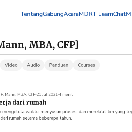
Tentang
Gabung
Acara
MDRT Learn
Chat
Video
Audio
Panduan
Courses
r P. Mann, MBA, CFP
21 Jul 2021
4 menit
erja dari rumah
 mengelola waktu, menyusun proses, dan merekrut tim yang tepat.
a dari rumah selama beberapa tahun.