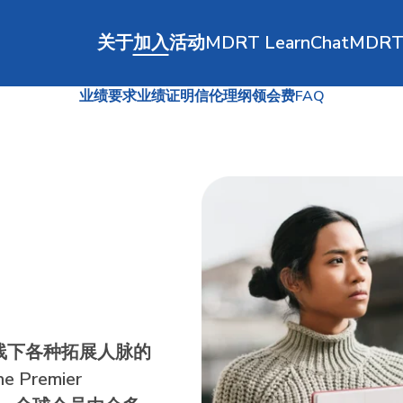
关于
加入
活动
MDRT Learn
ChatMDR
业绩要求
业绩证明信
伦理纲领
会费
FAQ
线下各种拓展人脉的
remier